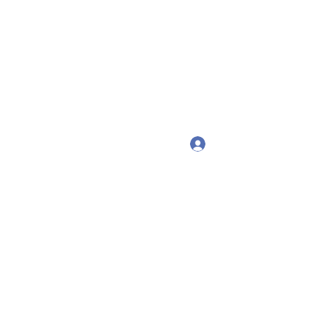
ログイン
ト