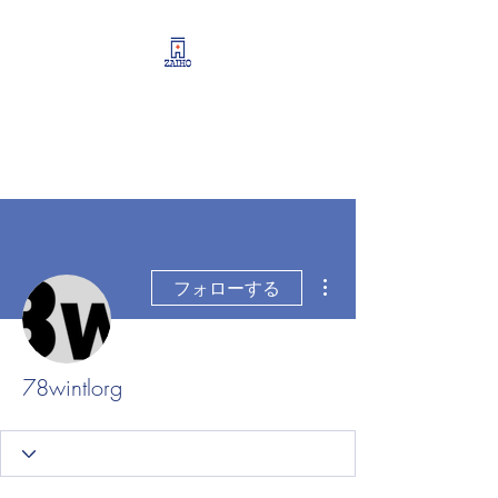
リーシング情報・開業・
経営支援・資産運用サポ
ート
その他
フォローする
78wintlorg