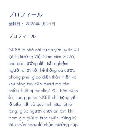
プロフィール
登録日： 2026年1月25日
プロフィール
NK88 là nhà cái trực tuyến uy tín #1 
tại thị trường Việt Nam năm 2026, 
nhà cái hướng đến trải nghiệm 
người chơi với hệ thống cá cược 
phong phú, giao diện thân thiện và 
khả năng truy cập mượt mà trên 
nhiều thiết bị moblie/ PC. Bên cạnh 
đó, trang game NK88 chú trọng yếu 
tố bảo mật và quy trình nạp rút rõ 
ràng, giúp người chơi an tâm khi 
tham gia giải trí trực tuyến. Đăng ký 
tài khoản ngay để nhận thưởng nạp 