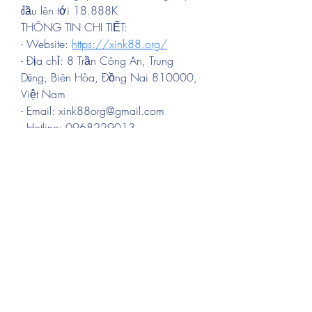
đầu lên tới 18.888K
THÔNG TIN CHI TIẾT: 
- Website: 
https://xink88.org/
- Địa chỉ: 8 Trần Công An, Trung 
Dũng, Biên Hòa, Đồng Nai 810000, 
Việt Nam
- Email: xink88org@gmail.com
- Hotline: 0968229013
#nk88 #linkvaonk88 #trangchunk88 
#nhacaink88 #xink88org
リーシング情報・資産運用サポー
ト・開業・経営支援