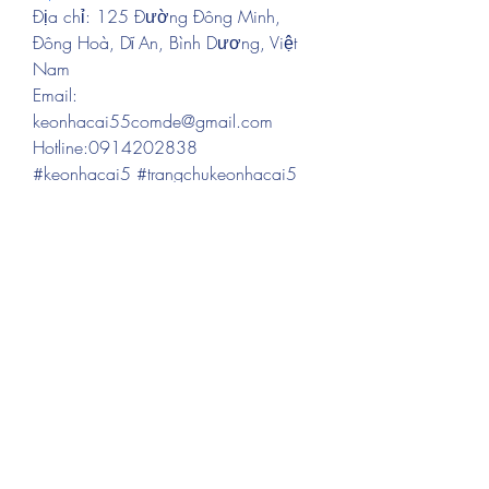
Địa chỉ: 125 Đường Đông Minh, 
Đông Hoà, Dĩ An, Bình Dương, Việt 
Nam
Email: 
keonhacai55comde@gmail.com
Hotline:0914202838
#keonhacai5 #trangchukeonhacai5 
#linkvaokeonhacai5 
#keonhacai55comde
リーシング情報・資産運用サポー
ト・開業・経営支援