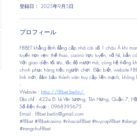
登録日： 2025年9月5日
プロフィール
F8BET khẳng định đẳng cấp nhà cái số 1 châu Á khi mang 
tuyến trọn vẹn: thể thao, casino trực tuyến, nổ hũ, bắn 
Với giao diện tối ưu, tốc độ mượt mà, cùng hệ thống khu
chinh phục hàng triệu người chơi. Đặc biệt, website F8
link mới, đảm bảo thành viên truy cập liền mạch, không l
: 
Website : 
https://f8bet.berlin/ 
Địa chỉ : 422a Đ. Lê Văn Lương, Tân Hưng, Quận 7, Hồ
Số điện thoại : 0968395675
Email : f8bet.berlin@gmail.com
#f8bet #f8betcasino #nhacaif8bet #truycapf8bet #dang
#trangchuf8bet