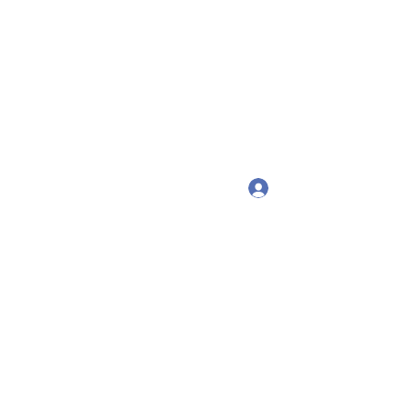
ログイン
ト