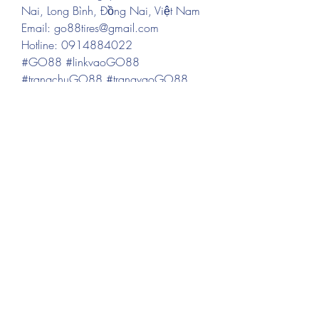
Nai, Long Bình, Đồng Nai, Việt Nam
Email: go88tires@gmail.com
Hotline: 0914884022
#GO88 #linkvaoGO88 
#trangchuGO88 #trangvaoGO88 
#go88tires
リーシング情報・資産運用サポー
ト・開業・経営支援