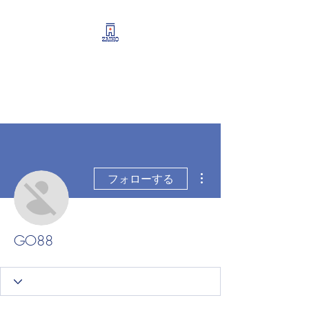
リーシング情報・開業・
経営支援・資産運用サポ
ート
その他
フォローする
GO88