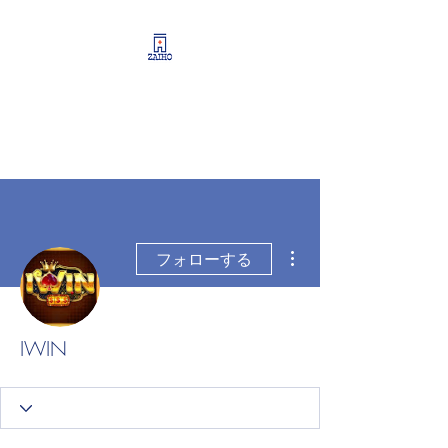
リーシング情報・開業・
経営支援・資産運用サポ
ート
その他
フォローする
IWIN