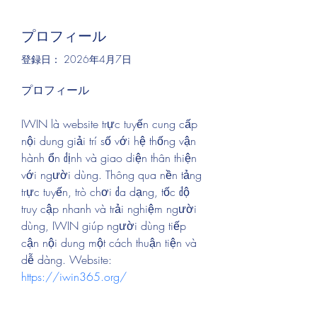
プロフィール
登録日： 2026年4月7日
プロフィール
IWIN là website trực tuyến cung cấp 
nội dung giải trí số với hệ thống vận 
hành ổn định và giao diện thân thiện 
với người dùng. Thông qua nền tảng 
trực tuyến, trò chơi đa dạng, tốc độ 
truy cập nhanh và trải nghiệm người 
dùng, IWIN giúp người dùng tiếp 
cận nội dung một cách thuận tiện và 
dễ dàng. Website: 
https://iwin365.org/
リーシング情報・資産運用サポー