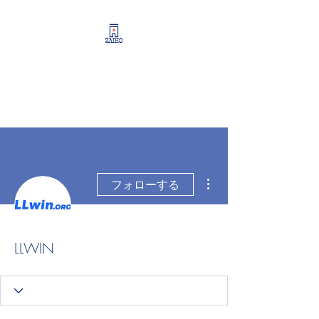
リーシング情報・開業・
経営支援・資産運用サポ
ート
その他
フォローする
LLWIN