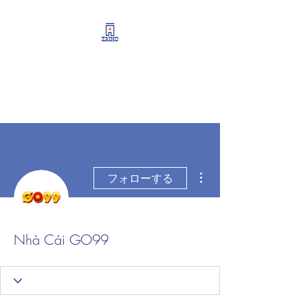
リーシング情報・開業・
経営支援・資産運用サポ
ート
その他
フォローする
Nhà Cái GO99