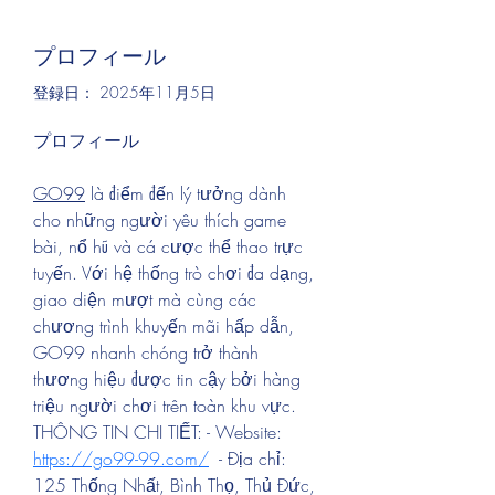
プロフィール
登録日： 2025年11月5日
プロフィール
GO99
 là điểm đến lý tưởng dành 
cho những người yêu thích game 
bài, nổ hũ và cá cược thể thao trực 
tuyến. Với hệ thống trò chơi đa dạng, 
giao diện mượt mà cùng các 
chương trình khuyến mãi hấp dẫn, 
GO99 nhanh chóng trở thành 
thương hiệu được tin cậy bởi hàng 
triệu người chơi trên toàn khu vực. 
THÔNG TIN CHI TIẾT: - Website: 
https://go99-99.com/
  - Địa chỉ: 
125 Thống Nhất, Bình Thọ, Thủ Đức, 