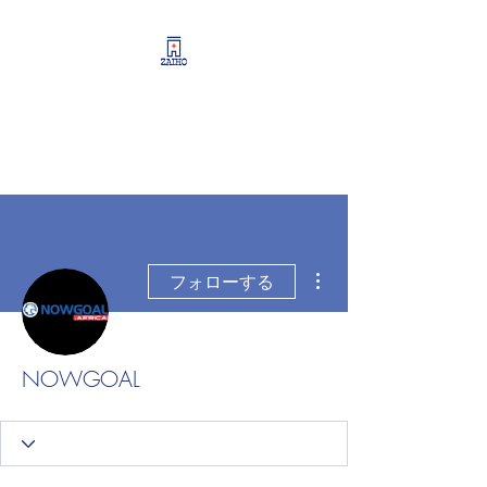
リーシング情報・開業・
経営支援・資産運用サポ
ート
その他
フォローする
NOWGOAL