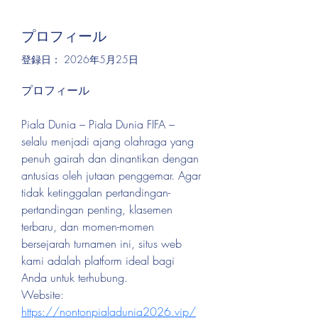
プロフィール
登録日： 2026年5月25日
プロフィール
Piala Dunia – Piala Dunia FIFA – 
selalu menjadi ajang olahraga yang 
penuh gairah dan dinantikan dengan 
antusias oleh jutaan penggemar. Agar 
tidak ketinggalan pertandingan-
pertandingan penting, klasemen 
terbaru, dan momen-momen 
bersejarah turnamen ini, situs web 
kami adalah platform ideal bagi 
Anda untuk terhubung.
Website: 
https://nontonpialadunia2026.vip/