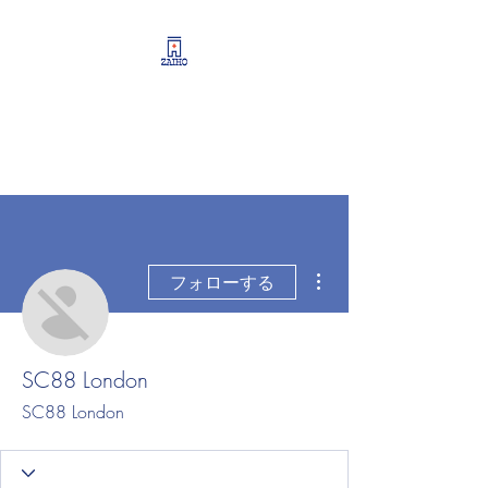
リーシング情報・開業・
経営支援・資産運用サポ
ート
その他
フォローする
SC88 London
SC88 London