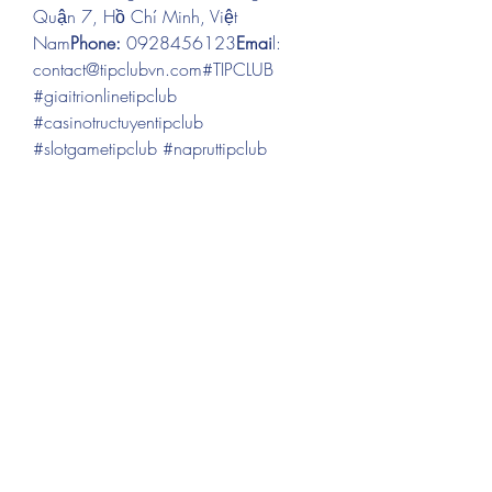
Quận 7, Hồ Chí Minh, Việt 
Nam
Phone:
 0928456123
Emai
l: 
contact@tipclubvn.com#TIPCLUB 
#giaitrionlinetipclub 
#casinotructuyentipclub 
#slotgametipclub #napruttipclub 
#gameonlinetipclub 
#appmobiletipclub
リーシング情報・資産運用サポー
ト・開業・経営支援