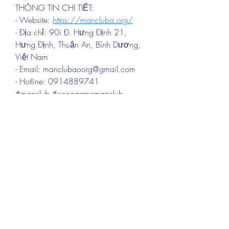
THÔNG TIN CHI TIẾT:
- Website: 
https://mancluba.org/
- Địa chỉ: 90i Đ. Hưng Định 21, 
Hưng Định, Thuận An, Bình Dương, 
Việt Nam
- Email: manclubaoorg@gmail.com
- Hotline: 0914889741
#manclub #conggamemanclub 
#linkvaomanclub #trangchumanclub 
#manclubaoorg
リーシング情報・資産運用サポー
ト・開業・経営支援