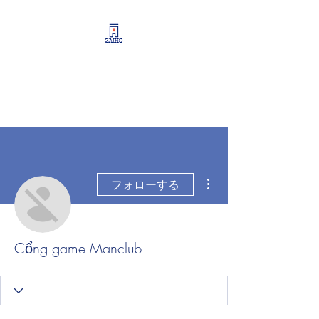
リーシング情報・開業・
経営支援・資産運用サポ
ート
その他
フォローする
Cổng game Manclub