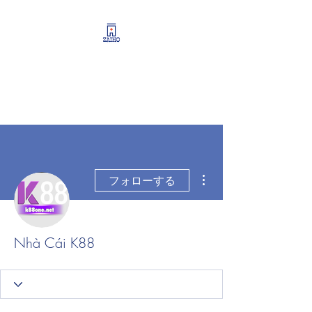
リーシング情報・開業・
経営支援・資産運用サポ
ート
その他
フォローする
Nhà Cái K88