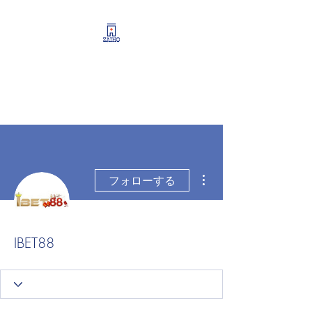
リーシング情報・開業・
経営支援・資産運用サポ
ート
その他
フォローする
IBET88