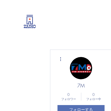
リーシング情報・開業・経
その他
7M
0
0
フォロワー
フォロー中
フォローする