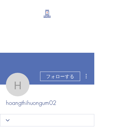
リーシング情報・開業・
経営支援・資産運用サポ
ート
その他
フォローする
hoangthihuongum02
hoangthihuongum02