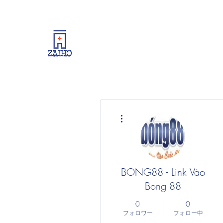
リーシング情報・開業・経
その他
BONG88 - Link Vào
Bong 88
0
0
フォロワー
フォロー中