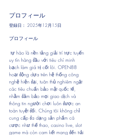
プロフィール
登録日： 2025年12月15日
プロフィール
 tự hào là nền tảng giải trí trực tuyến 
uy tín hàng đầu với tiêu chí minh 
bạch làm giá trị cốt lõi. OPEN88 
hoạt động dựa trên hệ thống công 
nghệ hiện đại, tuân thủ nghiêm ngặt 
các tiêu chuẩn bảo mật quốc tế, 
nhằm đảm bảo mọi giao dịch và 
thông tin người chơi luôn được an 
toàn tuyệt đối. Chúng tôi không chỉ 
cung cấp đa dạng sản phẩm cá 
cược như thể thao, casino live, slot 
game mà còn cam kết mang đến trải 