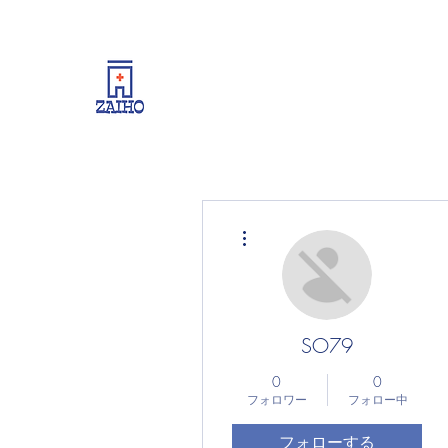
リーシング情報・開業・経
その他
SO79
0
0
フォロワー
フォロー中
フォローする