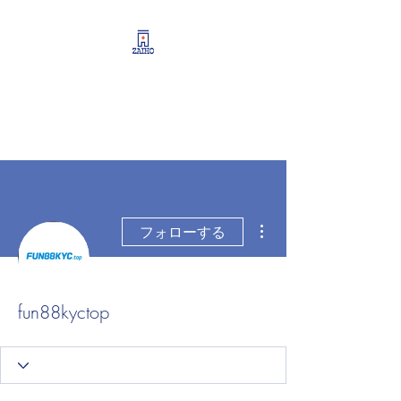
リーシング情報・開業・
経営支援・資産運用サポ
ート
その他
フォローする
fun88kyctop