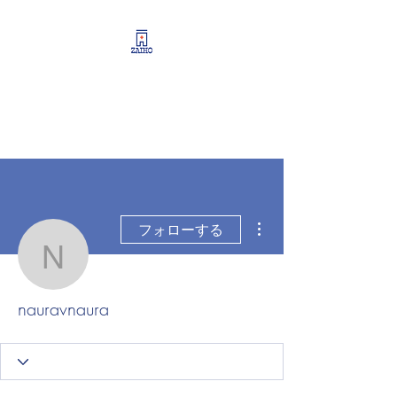
リーシング情報・開業・
経営支援・資産運用サポ
ート
その他
フォローする
nauravnaura
nauravnaura