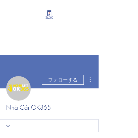
リーシング情報・開業・
経営支援・資産運用サポ
ート
その他
フォローする
Nhà Cái OK365