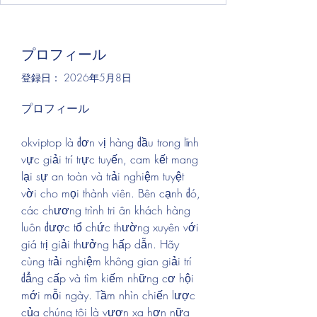
プロフィール
登録日： 2026年5月8日
プロフィール
okviptop là đơn vị hàng đầu trong lĩnh 
vực giải trí trực tuyến, cam kết mang 
lại sự an toàn và trải nghiệm tuyệt 
vời cho mọi thành viên. Bên cạnh đó, 
các chương trình tri ân khách hàng 
luôn được tổ chức thường xuyên với 
giá trị giải thưởng hấp dẫn. Hãy 
cùng trải nghiệm không gian giải trí 
đẳng cấp và tìm kiếm những cơ hội 
mới mỗi ngày. Tầm nhìn chiến lược 
của chúng tôi là vươn xa hơn nữa 