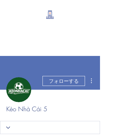
リーシング情報・開業・
経営支援・資産運用サポ
ート
その他
フォローする
Kèo Nhà Cái 5