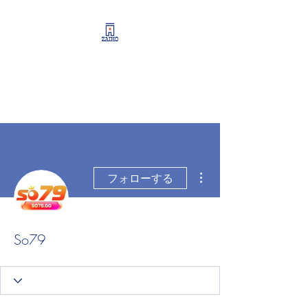
リーシング情報・開業・
経営支援・資産運用サポ
ート
その他
フォローする
So79