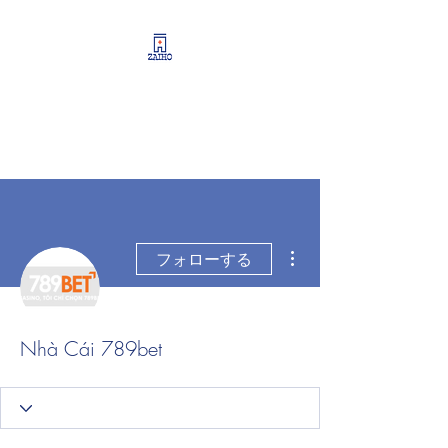
リーシング情報・開業・
経営支援・資産運用サポ
ート
その他
フォローする
Nhà Cái 789bet