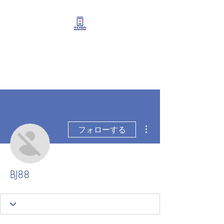
リーシング情報・開業・
経営支援・資産運用サポ
ート
その他
フォローする
BJ88