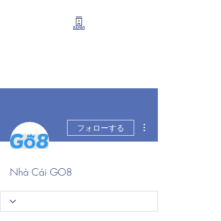
リーシング情報・開業・
経営支援・資産運用サポ
ート
その他
フォローする
Nhà Cái GO8