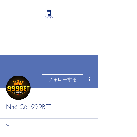
リーシング情報・開業・
経営支援・資産運用サポ
ート
その他
フォローする
Nhà Cái 999BET