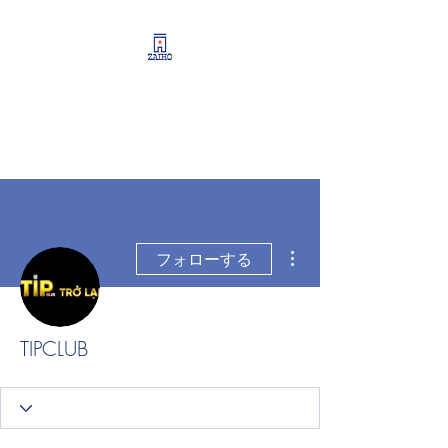
リーシング情報・開業・
経営支援・資産運用サポ
ート
その他
フォローする
TIPCLUB