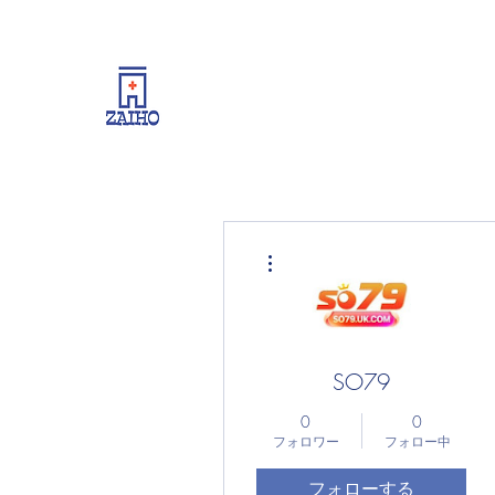
リーシング情報・開業・経
その他
SO79
0
0
フォロワー
フォロー中
フォローする