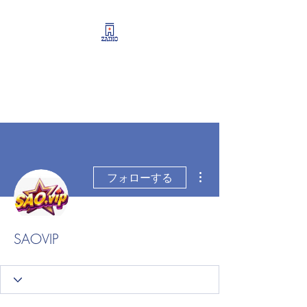
リーシング情報・開業・
経営支援・資産運用サポ
ート
その他
フォローする
SAOVIP