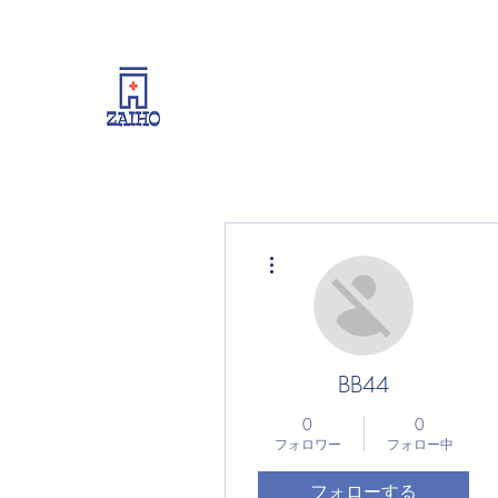
リーシング情報・開業・経
その他
BB44
0
0
フォロワー
フォロー中
フォローする