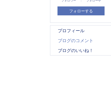
フォロワー
フォロー中
フォローする
プロフィール
ブログのコメント
ブログのいいね！