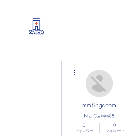
リーシング情報・開業・経
その他
mm88gocom
Nhà Cái MM88
0
0
フォロワー
フォロー中