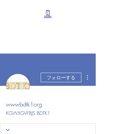
リーシング情報・開業・
経営支援・資産運用サポ
ート
その他
フォローする
wwwbdtk1org
KGWXGVFBJS BDTK1