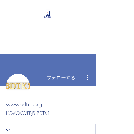
リーシング情報・開業・
経営支援・資産運用サポ
ート
その他
フォローする
wwwbdtk1org
KGWXGVFBJS BDTK1