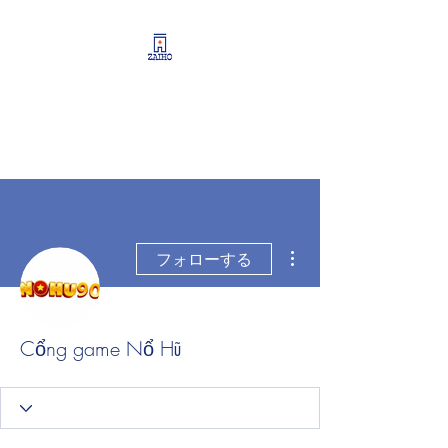
リーシング情報・開業・
経営支援・資産運用サポ
ート
その他
フォローする
Cổng game Nổ Hũ