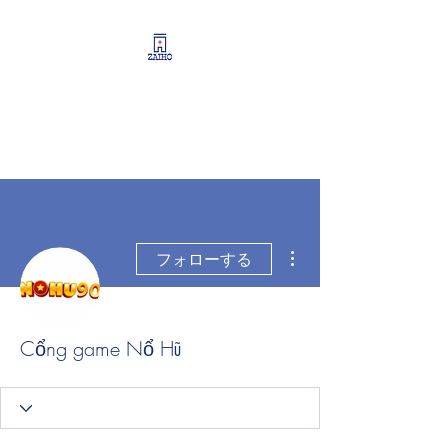
リーシング情報・開業・
経営支援・資産運用サポ
ート
その他
フォローする
Cổng game Nổ Hũ