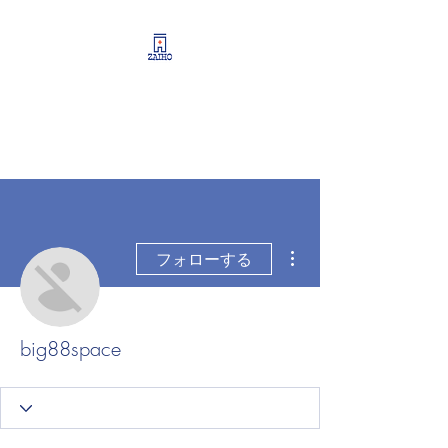
リーシング情報・開業・
経営支援・資産運用サポ
ート
その他
フォローする
big88space