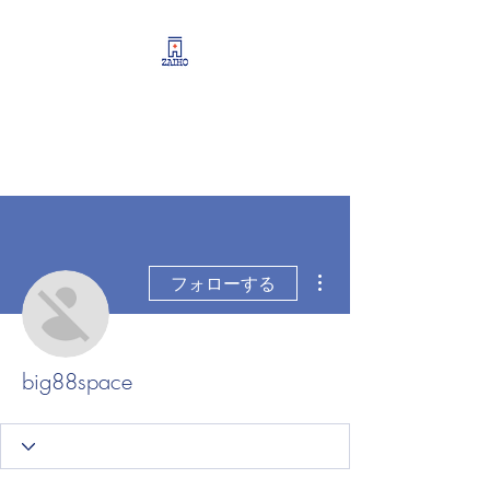
リーシング情報・開業・
経営支援・資産運用サポ
ート
その他
フォローする
big88space